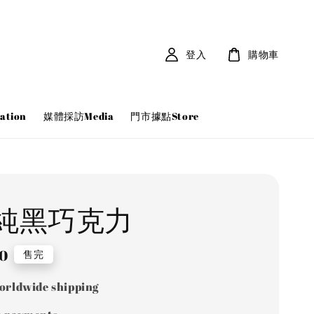
登入
購物車
tion
媒體採訪Media
門市據點Store
%純黑巧克力
80
售完
orldwide shipping