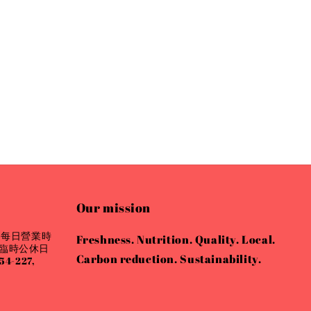
Our mission
 每日營業時
Freshness. Nutrition. Quality. Local.
會有臨時公休日
Carbon reduction. Sustainability.
4-227,