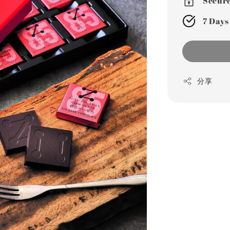
Secur
7 Days
分享