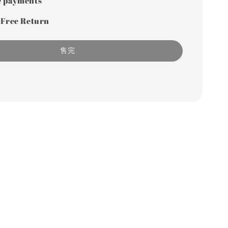
e payments
 Free Return
售完