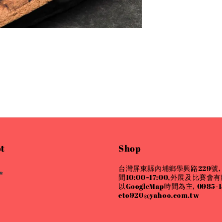
t
Shop
台灣屏東縣內埔鄉學興路229號,
間10:00~17:00,外展及比賽
以GoogleMap時間為主, 0985-15
eto920@yahoo.com.tw