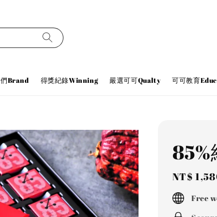
們Brand
得獎紀錄Winning
嚴選可可Qualty
可可教育Educa
85
Regular
NT$ 1,5
price
Free w