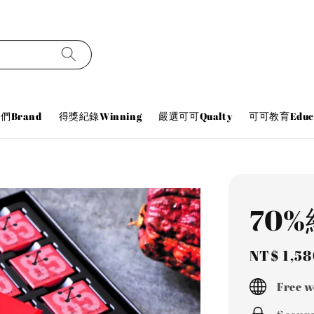
們Brand
得獎紀錄Winning
嚴選可可Qualty
可可教育Educa
70
Regular
NT$ 1,5
price
Free w