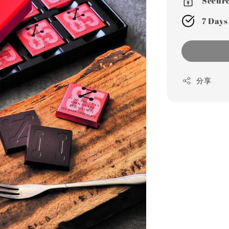
Secur
7 Days
分享