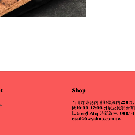
t
Shop
台灣屏東縣內埔鄉學興路229號,
間10:00~17:00,外展及比賽
以GoogleMap時間為主, 0985-15
eto920@yahoo.com.tw