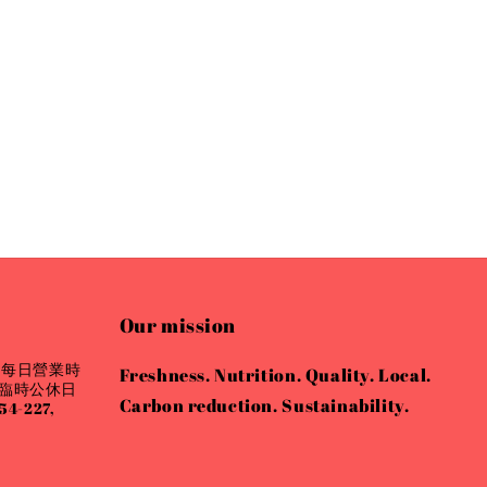
Our mission
 每日營業時
Freshness. Nutrition. Quality. Local.
會有臨時公休日
Carbon reduction. Sustainability.
4-227,