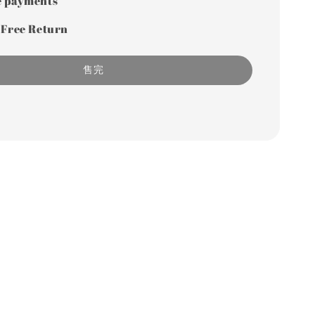
e payments
 Free Return
售完