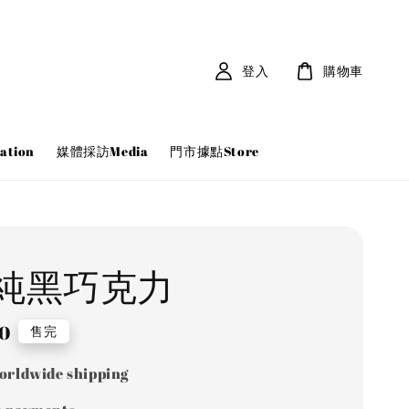
登入
購物車
tion
媒體採訪Media
門市據點Store
%純黑巧克力
80
售完
orldwide shipping