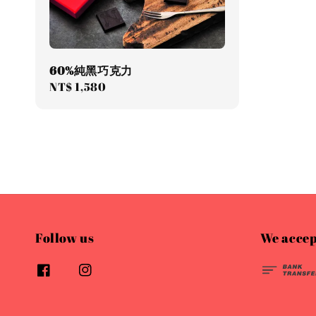
60%純黑巧克力
Regular
NT$ 1,580
price
Follow us
We accep