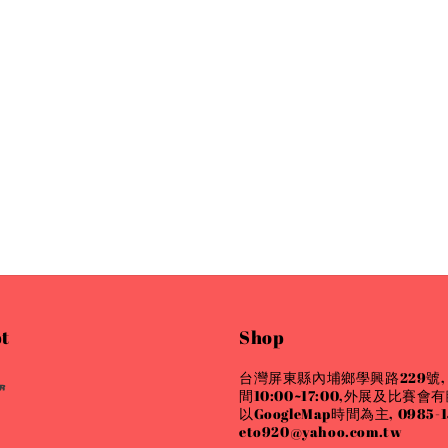
t
Shop
台灣屏東縣內埔鄉學興路229號,
間10:00~17:00,外展及比賽
以GoogleMap時間為主, 0985-15
eto920@yahoo.com.tw