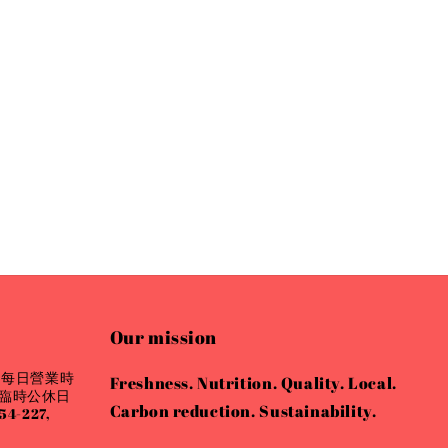
Our mission
 每日營業時
Freshness. Nutrition. Quality. Local.
會有臨時公休日
Carbon reduction. Sustainability.
4-227,