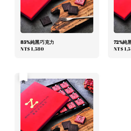
85%純黑巧克力
72%純
Regular
NT$ 1,580
Regula
NT$ 1,
price
price
售完