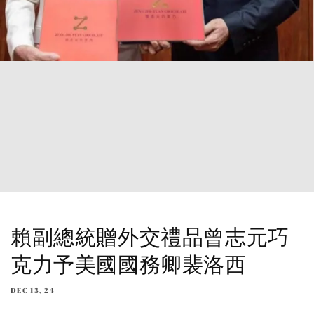
賴副總統贈外交禮品曾志元巧
克力予美國國務卿裴洛西
DEC 13, 24