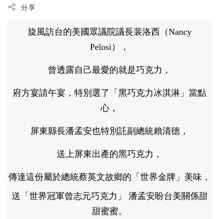
分享
旋風訪台的美國眾議院議長裴洛西（Nancy
Pelosi），
曾透露自己最愛的就是巧克力，
府方宴請午宴，特別選了「黑巧克力冰淇淋」當點
心，
屏東縣長潘孟安也特別託副總統賴清德，
送上屏東出產的黑巧克力，
傳達這份屬於總統蔡英文故鄉的「世界金牌」美味，
送「世界冠軍曾志元巧克力」 潘孟安盼台美關係甜
甜蜜蜜
。