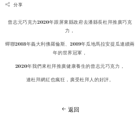
分享
曾志元巧克力2020年跟屏東縣政府去潘縣長杜拜推廣巧克
力
，
蟬聯2018年義大利佛羅倫斯
2019年瓜地馬拉安提瓜連續兩
、
年的世界冠軍
，
2020年我們來杜拜推廣健康養生的曾志元巧克力
，
連杜拜網紅也瘋狂
廣受杜拜人的好評
，
。
返回