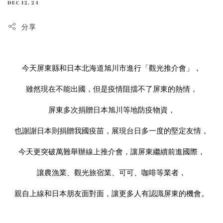
DEC 12, 24
分享
今天屏東縣和日本北海道旭川市進行「觀光推介會」
，
雖然現在不能出國，但是疫情阻擋不了屏東的熱情
，
屏東多次捐贈日本旭川等地防疫物資
，
也謝謝日本則捐贈我國疫苗，展現台日多一度的堅定友情
，
今天更突破萬難舉辦線上推介會，讓屏東繼續前進國際
，
讓農漁業、觀光旅宿業、可可、咖啡等業者
，
親自上線和日本朋友面對面，讓更多人有認識屏東的機會
。