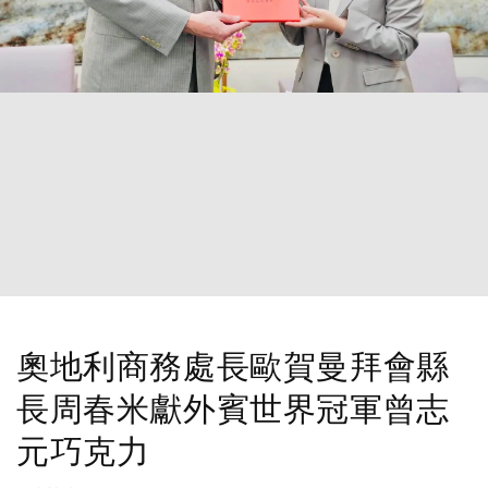
奧地利商務處長歐賀曼拜會縣
長周春米獻外賓世界冠軍曾志
元巧克力