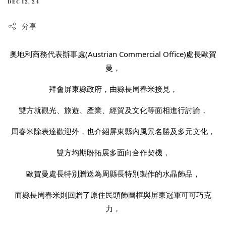
DEC 12, 24
分享
奧地利商務代表辦事處(Austrian Commercial Office)處長歐賀
曼
，
拜會屏東縣政府，由縣長周春米接見
，
雙方就觀光、旅遊、產業、經貿及文化等面相進行討論
，
周春米除表達歡迎外，也介紹屏東縣內風景名勝及多元文化
，
雙方均期盼拓展多面向合作契機
，
歐賀曼處長特別贈送為周縣長特別製作的水晶飾品
，
而縣長周春米則回贈了原住民頭飾圖框與屏東冠軍可可巧克
力
，