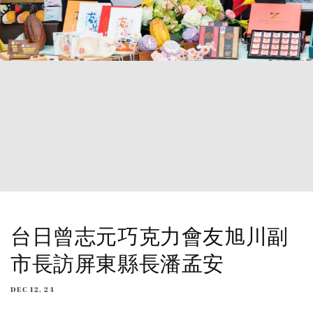
台日曾志元巧克力會友旭川副
市長訪屏東縣長潘孟安
DEC 12, 24