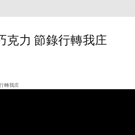
巧克力 節錄行轉我庄
錄行轉我庄