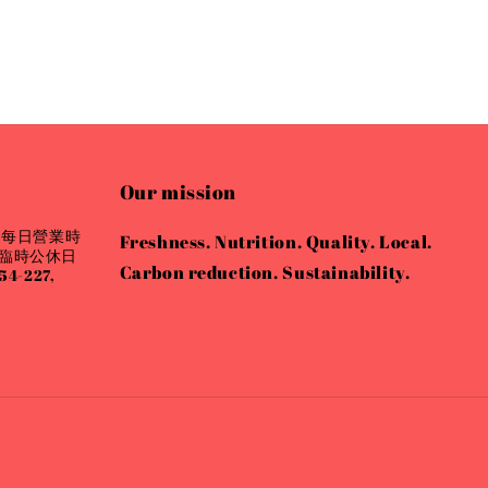
Our mission
 每日營業時
Freshness. Nutrition. Quality. Local.
會有臨時公休日
Carbon reduction. Sustainability.
4-227,