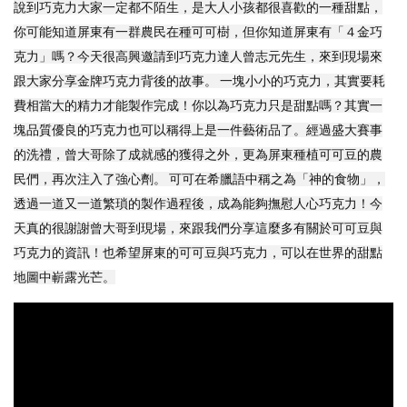
說到巧克力大家一定都不陌生，是大人小孩都很喜歡的一種甜點，
你可能知道屏東有一群農民在種可可樹，但你知道屏東有「４金巧
克力」嗎？今天很高興邀請到巧克力達人曾志元先生，來到現場來
跟大家分享金牌巧克力背後的故事。 一塊小小的巧克力，其實要耗
費相當大的精力才能製作完成！你以為巧克力只是甜點嗎？其實一
塊品質優良的巧克力也可以稱得上是一件藝術品了。經過盛大賽事
的洗禮，曾大哥除了成就感的獲得之外，更為屏東種植可可豆的農
民們，再次注入了強心劑。 可可在希臘語中稱之為「神的食物」，
透過一道又一道繁瑣的製作過程後，成為能夠撫慰人心巧克力！今
天真的很謝謝曾大哥到現場，來跟我們分享這麼多有關於可可豆與
巧克力的資訊！也希望屏東的可可豆與巧克力，可以在世界的甜點
地圖中嶄露光芒。