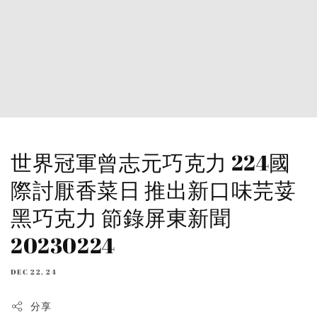
世界冠軍曾志元巧克力 224國
際討厭香菜日 推出新口味芫荽
黑巧克力 節錄屏東新聞
20230224
DEC 22, 24
分享