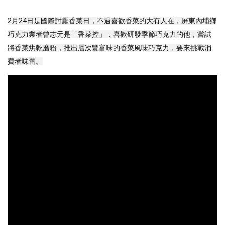
2月24日是國際討厭香菜日，不過喜歡香菜的大有人在，屏東內埔鄉
巧克力業者曾志元是「香菜控」，喜歡研發季節巧克力的他，嘗試
將香菜烘乾磨粉，推出層次豐富味的香菜風味巧克力，要來挑戰消
費者味蕾。